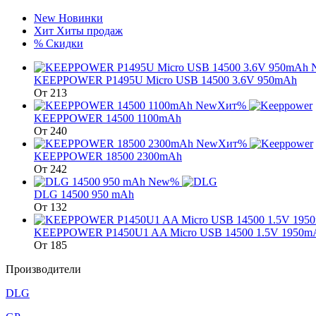
New
Новинки
Хит
Хиты продаж
%
Скидки
KEEPPOWER P1495U Micro USB 14500 3.6V 950mAh
От
213
New
Хит
%
KEEPPOWER 14500 1100mAh
От
240
New
Хит
%
KEEPPOWER 18500 2300mAh
От
242
New
%
DLG 14500 950 mAh
От
132
KEEPPOWER P1450U1 AA Micro USB 14500 1.5V 1950m
От
185
Производители
DLG