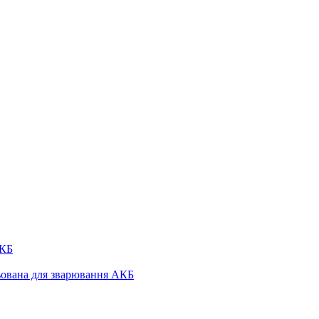
АКБ
льована для зварювання АКБ