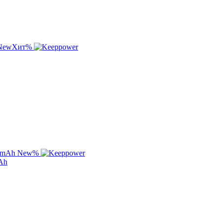
New
Хит
%
New
%
Ah