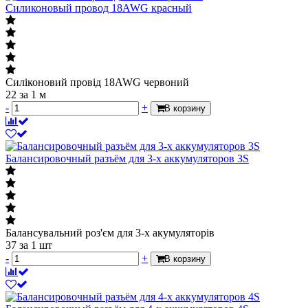
Силиконовый провод 18AWG красный
Силіконовий провід 18AWG червоний
22
за 1 м
-
+
В корзину
Балансировочный разъём для 3-х аккумуляторов 3S
Балансувальний роз'єм для 3-х акумуляторів
37
за 1 шт
-
+
В корзину