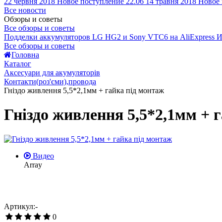
22 червня 2018
Новое поступление 22.06
14 травня 2018
Новое 
Все новости
Обзоры и советы
Все обзоры и советы
Подделки аккумуляторов LG HG2 и Sony VTC6 на AliExpress
И
Все обзоры и советы
Головна
Каталог
Аксесуари для акумуляторів
Контакти(роз'єми),провода
Гніздо живлення 5,5*2,1мм + гайка під монтаж
Гніздо живлення 5,5*2,1мм + 
Видео
Array
Артикул:-
0