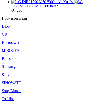
Хит
%
L G INR21700 М50 5000mAh
От
208
Производители
DLG
GP
Keeppower
MIBOXER
Panasonic
Samsung
Sanyo
SINOWATT
Sony/Murata
Toshiba