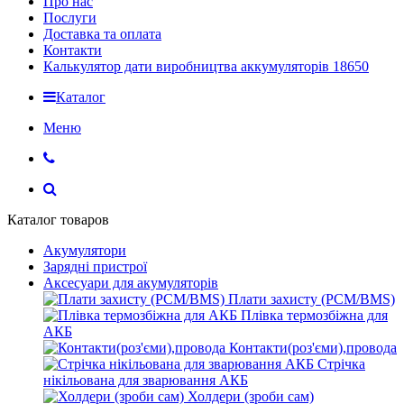
Про нас
Послуги
Доставка та оплата
Контакти
Калькулятор дати виробництва аккумуляторів 18650
Каталог
Меню
Каталог товаров
Акумулятори
Зарядні пристрої
Аксесуари для акумуляторів
Плати захисту (PCM/BMS)
Плівка термозбіжна для
АКБ
Контакти(роз'єми),провода
Стрічка
нікільована для зварювання АКБ
Холдери (зроби сам)