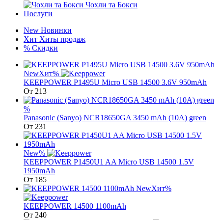
Чохли та Бокси
Послуги
New
Новинки
Хит
Хиты продаж
%
Скидки
New
Хит
%
KEEPPOWER P1495U Micro USB 14500 3.6V 950mAh
От
213
%
Panasonic (Sanyo) NCR18650GA 3450 mAh (10A) green
От
231
New
%
KEEPPOWER P1450U1 AA Micro USB 14500 1.5V
1950mAh
От
185
New
Хит
%
KEEPPOWER 14500 1100mAh
От
240