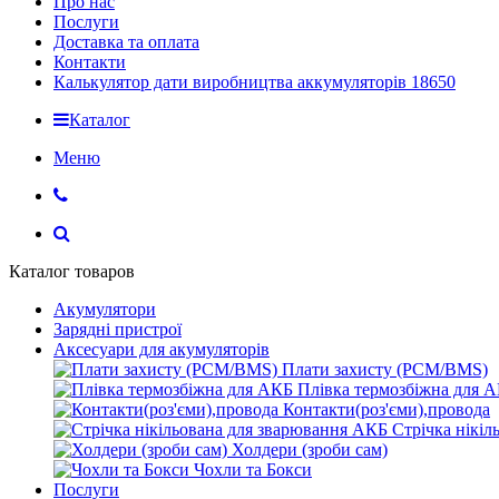
Про нас
Послуги
Доставка та оплата
Контакти
Калькулятор дати виробництва аккумуляторів 18650
Каталог
Меню
Каталог товаров
Акумулятори
Зарядні пристрої
Аксесуари для акумуляторів
Плати захисту (PCM/BMS)
Плівка термозбіжна для 
Контакти(роз'єми),провода
Стрічка нікі
Холдери (зроби сам)
Чохли та Бокси
Послуги