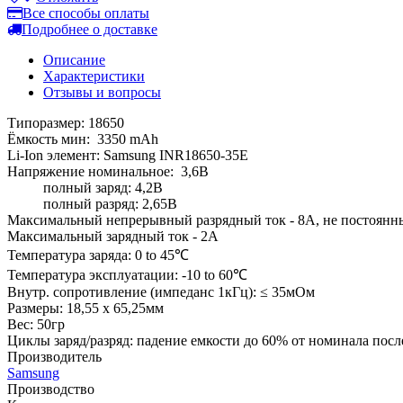
Все способы оплаты
Подробнее о доставке
Описание
Характеристики
Отзывы и вопросы
Типоразмер: 18650
Ёмкость мин: 3350 mAh
Li-Ion элемент: Samsung INR18650-35E
Напряжение номинальное: 3,6В
полный заряд: 4,2В
полный разряд: 2,65В
Максимальный непрерывный разрядный ток - 8А, не постоянн
Максимальный зарядный ток - 2А
Температура заряда: 0 to 45℃
Температура эксплуатации: -10 to 60℃
Внутр. сопротивление (импеданс 1кГц): ≤ 35мОм
Размеры: 18,55 х 65,25мм
Вес: 50гр
Циклы заряд/разряд: падение емкости до 60% от номинала посл
Производитель
Samsung
Производство