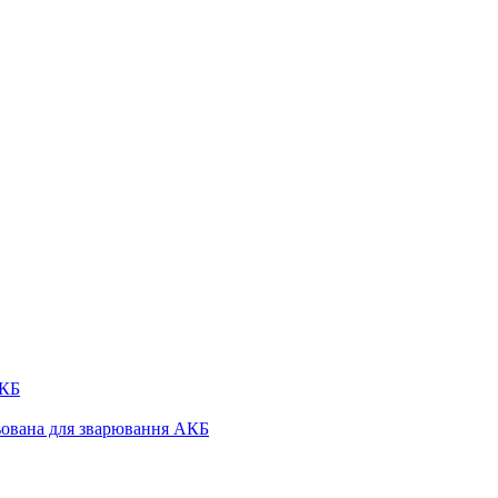
АКБ
льована для зварювання АКБ