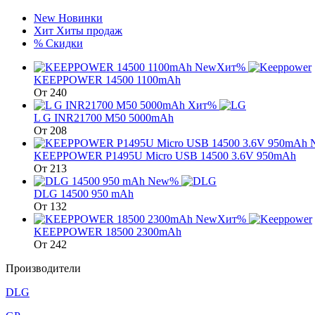
New
Новинки
Хит
Хиты продаж
%
Скидки
New
Хит
%
KEEPPOWER 14500 1100mAh
От
240
Хит
%
L G INR21700 М50 5000mAh
От
208
KEEPPOWER P1495U Micro USB 14500 3.6V 950mAh
От
213
New
%
DLG 14500 950 mAh
От
132
New
Хит
%
KEEPPOWER 18500 2300mAh
От
242
Производители
DLG