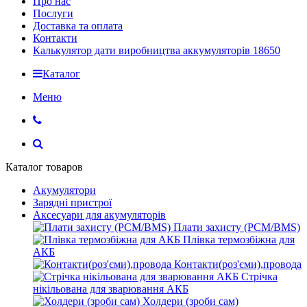
Про нас
Послуги
Доставка та оплата
Контакти
Калькулятор дати виробництва аккумуляторів 18650
Каталог
Меню
Каталог товаров
Акумулятори
Зарядні пристрої
Аксесуари для акумуляторів
Плати захисту (PCM/BMS)
Плівка термозбіжна для
АКБ
Контакти(роз'єми),провода
Стрічка
нікільована для зварювання АКБ
Холдери (зроби сам)