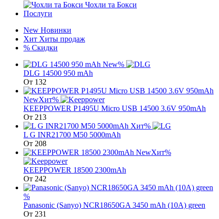
Чохли та Бокси
Послуги
New
Новинки
Хит
Хиты продаж
%
Скидки
New
%
DLG 14500 950 mAh
От
132
New
Хит
%
KEEPPOWER P1495U Micro USB 14500 3.6V 950mAh
От
213
Хит
%
L G INR21700 М50 5000mAh
От
208
New
Хит
%
KEEPPOWER 18500 2300mAh
От
242
%
Panasonic (Sanyo) NCR18650GA 3450 mAh (10A) green
От
231