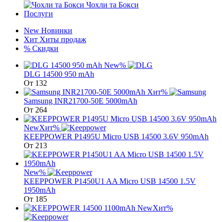
Чохли та Бокси
Послуги
New
Новинки
Хит
Хиты продаж
%
Скидки
New
%
DLG 14500 950 mAh
От
132
Хит
%
Samsung INR21700-50E 5000mAh
От
264
New
Хит
%
KEEPPOWER P1495U Micro USB 14500 3.6V 950mAh
От
213
New
%
KEEPPOWER P1450U1 AA Micro USB 14500 1.5V
1950mAh
От
185
New
Хит
%