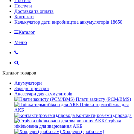
Про нас
Послуги
Доставка та оплата
Контакти
Калькулятор дати виробництва аккумуляторів 18650
Каталог
Меню
Каталог товаров
Акумулятори
Зарядні пристрої
Аксесуари для акумуляторів
Плати захисту (PCM/BMS)
Плівка термозбіжна для
АКБ
Контакти(роз'єми),провода
Стрічка
нікільована для зварювання АКБ
Холдери (зроби сам)