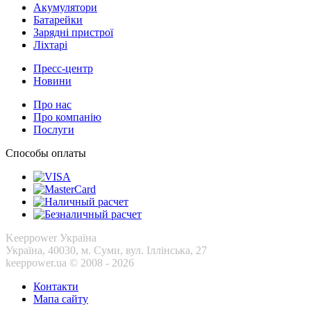
Акумулятори
Батарейки
Зарядні пристрої
Ліхтарі
Пресс-центр
Новини
Про нас
Про компанію
Послуги
Способы оплаты
Keeppower Україна
Україна, 40030, м. Суми, вул. Іллінська, 27
keeppower.ua © 2008 - 2026
Контакти
Мапа сайту