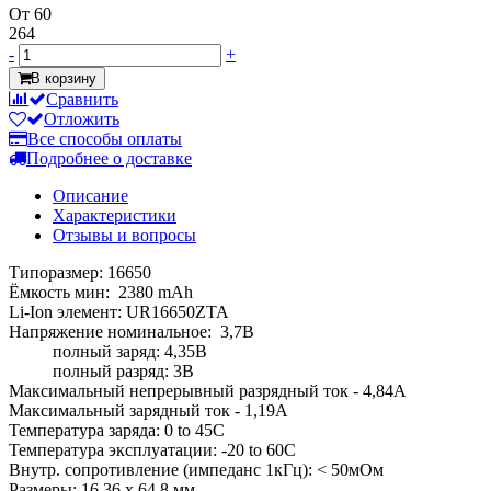
От 60
264
-
+
В корзину
Сравнить
Отложить
Все способы оплаты
Подробнее о доставке
Описание
Характеристики
Отзывы и вопросы
Типоразмер: 16650
Ёмкость мин: 2380 mAh
Li-Ion элемент: UR16650ZTA
Напряжение номинальное: 3,7В
полный заряд: 4,35В
полный разряд: 3В
Максимальный непрерывный разрядный ток - 4,84А
Максимальный зарядный ток - 1,19А
Температура заряда: 0 to 45C
Температура эксплуатации: -20 to 60C
Внутр. сопротивление (импеданс 1кГц): < 50мОм
Размеры: 16,36 х 64,8 мм