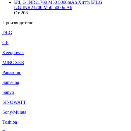
Хит
%
L G INR21700 М50 5000mAh
От
208
Производители
DLG
GP
Keeppower
MIBOXER
Panasonic
Samsung
Sanyo
SINOWATT
Sony/Murata
Toshiba